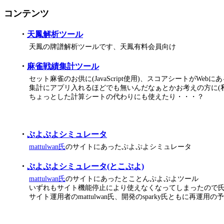
コンテンツ
・
天鳳解析ツール
天鳳の牌譜解析ツールです、天鳳有料会員向け
・
麻雀戦績集計ツール
セット麻雀のお供に(JavaScript使用)、スコアシートがWeb
集計にアプリ入れるほどでも無いんだなぁとかお考えの方に(私
ちょっとした計算シートの代わりにも使えたり・・・？
・
ぷよぷよシミュレータ
mattulwan氏
のサイトにあったぷよぷよシミュレータ
・
ぷよぷよシミュレータ(とこぷよ)
mattulwan氏
のサイトにあったとことんぷよぷよツール
いずれもサイト機能停止により使えなくなってしまったので氏のW
サイト運用者のmattulwan氏、開発のsparky氏ともに