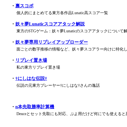
・
裏スコボ
個人的にまとめてる東方各作品Lunatic高スコア一覧
・
妖々夢Lunaticスコアアタック解説
東方のSTGゲーム：妖々夢Lunaticのスコアアタックについ
・
妖々夢専用リプレイアップローダー
面ごとの数字推移の情報など、妖々夢スコアラー向けに特化し
・
リプレイ置き場
私の東方リプレイ置き場
・
†にしはな伝説†
伝説の元東方プレーヤー†にしはな†さんの逸話
・
n本先取勝率計算機
Deuceとセット先取にも対応、ぷよ用だけど何にでも使えると