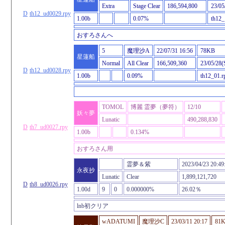
Extra
Stage Clear
186,594,800
23/05
D
th12_ud0029.rpy
1.00b
0.07%
th12_
おすろさんへ
5
魔理沙A
22/07/31 16:56
78KB
星蓮船
Normal
All Clear
166,509,360
23/05/28(
D
th12_ud0028.rpy
1.00b
0.09%
th12_01.r
TOMOL
博麗 霊夢（夢符）
12/10
妖々夢
Lunatic
490,288,830
D
th7_ud0027.rpy
1.00b
0.134%
おすろさん用
霊夢＆紫
2023/04/23 20:49
永夜抄
Lunatic
Clear
1,899,121,720
D
th8_ud0026.rpy
1.00d
9
0
0.000000%
26.02％
lnb初クリア
wADATUMI
魔理沙C
23/03/11 20:17
81