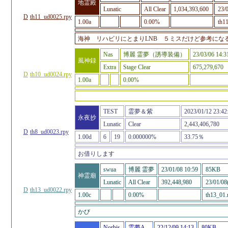
地霊殿
Lunatic
All Clear
1,034,393,600
23/0
D
th11_ud0025.rpy
1.00a
0.00%
th1
海神 リハビリにとまりLNB ５ミスだけど参考にな
Nas
博麗 霊夢（誘導装備）
23/03/06 14:3
風神録
Extra
Stage Clear
675,279,670
D
th10_ud0024.rpy
1.00a
0.00%
TEST
霊夢＆紫
2023/01/12 23:42
永夜抄
Lunatic
Clear
2,443,406,780
D
th8_ud0023.rpy
1.00d
6
19
0.000000%
33.75％
お借りします
swua
博麗 霊夢
23/01/08 10:59
85KB
神霊廟
Lunatic
All Clear
392,448,980
23/01/08
D
th13_ud0022.rpy
1.00c
0.00%
th13_01.
かび
Norbis
霊夢A
22/12/09 14:13
80KB