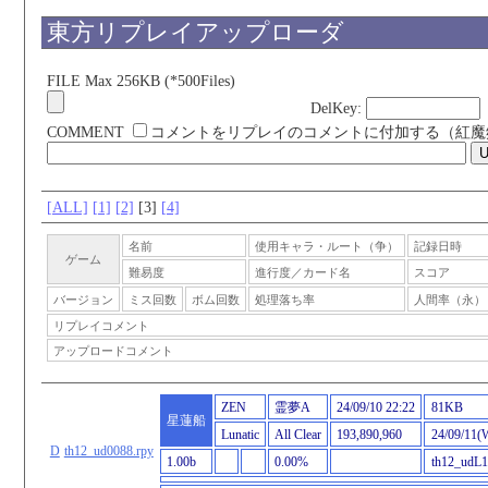
東方リプレイアップローダ
FILE Max 256KB (*500Files)
DelKey:
COMMENT
コメントをリプレイのコメントに付加する（紅魔
[ALL]
[1]
[2]
[3]
[4]
名前
使用キャラ・ルート（争）
記録日時
ゲーム
難易度
進行度／カード名
スコア
バージョン
ミス回数
ボム回数
処理落ち率
人間率（永）
リプレイコメント
アップロードコメント
ZEN
霊夢A
24/09/10 22:22
81KB
星蓮船
Lunatic
All Clear
193,890,960
24/09/11(
D
th12_ud0088.rpy
1.00b
0.00%
th12_udL1