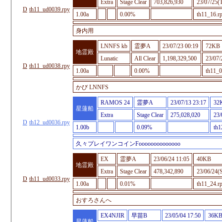
Extra
Stage Clear
703,826,930
23/07/25(
D
th11_ud0039.rpy
1.00a
0.00%
th11_16.r
身内用
LNNFS kb
霊夢A
23/07/23 00:19
72KB
地霊殿
Lunatic
All Clear
1,198,329,500
23/07/
D
th11_ud0038.rpy
1.00a
0.00%
th11_0
かび LNNFS
RAMOS 24
霊夢A
23/07/13 23:17
32
星蓮船
Extra
Stage Clear
275,028,020
23/
D
th12_ud0036.rpy
1.00b
0.09%
th1
久々プレイワンコインFoooooooooooooo
EX
霊夢A
23/06/24 11:05
40KB
地霊殿
Extra
Stage Clear
478,342,890
23/06/24(S
D
th11_ud0033.rpy
1.00a
0.01%
th11_24.r
おすろさんへ
EX4NJIR
早苗B
23/05/04 17:50
36K
星蓮船