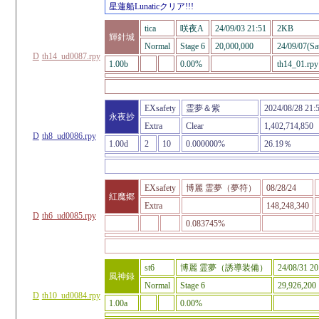
星蓮船Lunaticクリア!!!
tica
咲夜A
24/09/03 21:51
2KB
輝針城
Normal
Stage 6
20,000,000
24/09/07(Sa
D
th14_ud0087.rpy
1.00b
0.00%
th14_01.rpy
EXsafety
霊夢＆紫
2024/08/28 21:
永夜抄
Extra
Clear
1,402,714,850
D
th8_ud0086.rpy
1.00d
2
10
0.000000%
26.19％
EXsafety
博麗 霊夢（夢符）
08/28/24
紅魔郷
Extra
148,248,340
D
th6_ud0085.rpy
0.083745%
st6
博麗 霊夢（誘導装備）
24/08/31 20
風神録
Normal
Stage 6
29,926,200
D
th10_ud0084.rpy
1.00a
0.00%