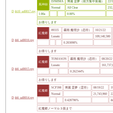
DJMIMA
博麗 霊夢（前方集中装備）
22/1
風神録
Normal
All Clear
232
D
th10_ud0017.rpy
1.00a
0.00%
お借りします
89335
霧雨 魔理沙（恋符）
10/21/22
紅魔郷
Lunatic
109,140,580
D
th6_ud0016.rpy
0.283098%
お借りします
TOMASON
霧雨 魔理沙（恋符）
08/20/22
紅魔郷
Lunatic
161,737,
D
th6_ud0015.rpy
0.262344%
お借りします
SCP398
博麗 霊夢（霊符）
08/19/22
1
紅魔郷
Normal
21,743,960
2
D
th6_ud0014.rpy
0.428796%
t
紅魔郷ノーマル３面まで