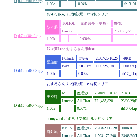
D
th13_ud0055.rpy
1.00c
0.04%
th13_01
おすろさんリプ解説用 easy初クリア
TOMOL
博麗 霊夢（夢符）
09/19
妖々夢
Lunatic
777,071,220
D
th7_ud0049.rpy
1.00b
0.030%
妖々夢Luna おすろさん用desu
FClearE
霊夢A
23/07/26 16:25
79KB
星蓮船
Easy
All Clear
127,725,970
23/09/30(
D
th12_ud0048.rpy
1.00b
0.00%
th12_01.r
おすろさんリプ解説用 easy初クリア
ML
魔理沙
23/09/13 19:02
77KB
天空璋
Lunatic
All Clear
721,465,820
23/09/29(F
D
th16_ud0047.rpy
1.00a
0.00%
th16_04.r
sunnywind おすろリプ解用 ルナ初クリア
KB 15
魔理沙B
23/08/29 12:28
100KB
輝針城
Lunatic
All Clear
1,503,175,200
23/08/29(