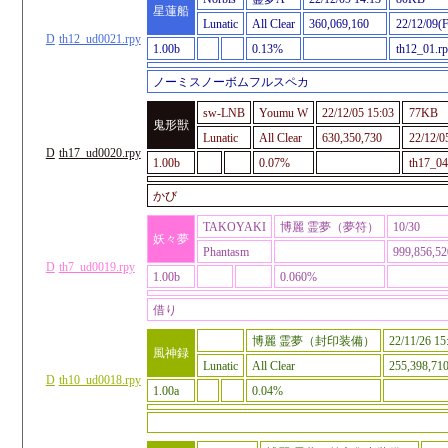
星蓮船
Lunatic
All Clear
360,069,160
22/12/09(F
D
th12_ud0021.rpy
1.00b
0.13%
th12_01.r
ノーミスノーボムフルスペカ
sw-LNB
Youmu W
22/12/05 15:03
77KB
鬼形獣
Lunatic
All Clear
630,350,730
22/12/0
D
th17_ud0020.rpy
1.00b
0.07%
th17_04
かび
TAKOYAKI
博麗 霊夢（夢符）
10/30
妖々夢
Phantasm
999,856,52
D
th7_ud0019.rpy
1.00b
0.060%
借り
博麗 霊夢（封印装備）
22/11/26 15
風神録
Lunatic
All Clear
255,398,71
D
th10_ud0018.rpy
1.00a
0.04%