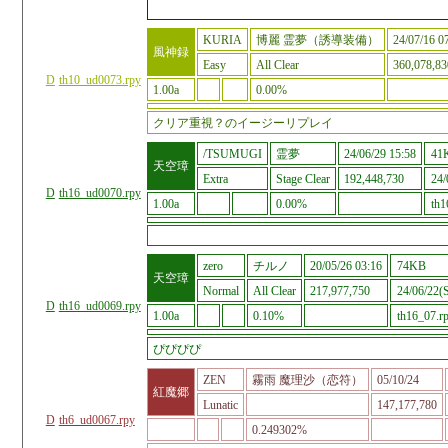
KURIA
博麗 霊夢（誘導装備）
24/07/16 0
風神録
Easy
All Clear
360,078,83
D
th10_ud0073.rpy
1.00a
0.00%
クリア重視？のイージーリプレイ
/TSUMUGI
霊夢
24/06/29 15:58
41
天空璋
Extra
Stage Clear
192,448,730
24/
D
th16_ud0070.rpy
1.00a
0.00%
th1
zero
チルノ
20/05/26 03:16
74KB
天空璋
Normal
All Clear
217,977,750
24/06/22(S
D
th16_ud0069.rpy
1.00a
0.10%
th16_07.r
ぴぴぴぴ
ZEN
霧雨 魔理沙（恋符）
05/10/24
紅魔郷
Lunatic
147,177,780
D
th6_ud0067.rpy
0.249302%