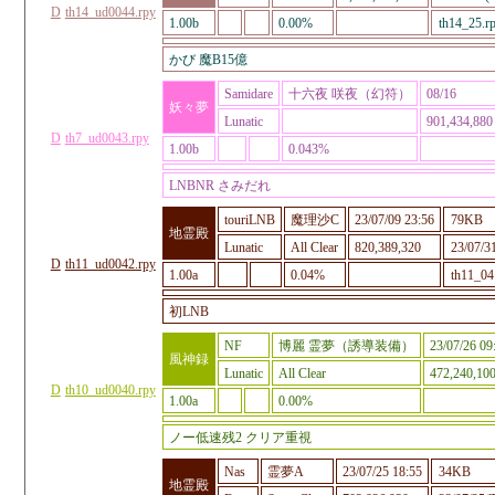
D
th14_ud0044.rpy
1.00b
0.00%
th14_25.r
かび 魔B15億
Samidare
十六夜 咲夜（幻符）
08/16
妖々夢
Lunatic
901,434,880
D
th7_ud0043.rpy
1.00b
0.043%
LNBNR さみだれ
touriLNB
魔理沙C
23/07/09 23:56
79KB
地霊殿
Lunatic
All Clear
820,389,320
23/07/3
D
th11_ud0042.rpy
1.00a
0.04%
th11_04
初LNB
NF
博麗 霊夢（誘導装備）
23/07/26 09
風神録
Lunatic
All Clear
472,240,10
D
th10_ud0040.rpy
1.00a
0.00%
ノー低速残2 クリア重視
Nas
霊夢A
23/07/25 18:55
34KB
地霊殿