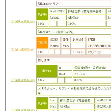
初Lunaticクリア！！
KmLNNFS
博麗 霊夢（前方集中装備）
24
風神録
Lunatic
All Clear
1,
D
th10_ud0066.rpy
1.00a
0.00%
初LNNFS！！(無責任の塊)
89335
鈴仙
24/04/05
87KB
花映塚
Normal
Story
24/04/05(Fri),01:0
D
th9_ud0065.rpy
1.00
5.0 vs 5.0
th9_25.rpy
借ります
H
霧雨 魔理沙（貫通装備）
風神録
Hard
All Clear
D
th10_ud0062.rpy
1.00a
0.07%
おすろさんへ、リプレイを動画形式で送らせていただ
�...
Hard
霧雨 魔理沙（貫通装備）
24/01/28 00
風神録
Hard
All Clear
480,799,42
D
th10_ud0061.rpy