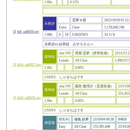
1.00a
0.12%
霊夢＆紫
2023/10/28 01:12:
永夜抄
Extra
Clear
1,178,840,740
D
th8_ud0059.rpy
1.00b
6
18
0.062656%
34.11％
永夜抄ex 結界組 おすろさんへ
char NN
博麗 霊夢（誘導装備）
23/11/13 2
風神録
Lunatic
All Clear
1,490,917,
D
th10_ud0057.rpy
1.00a
0.00%
LNNFS しゃるちはです
char NN
霧雨 魔理沙（貫通装備）
23/11/09
風神録
Lunatic
All Clear
251,455
D
th10_ud0056.rpy
1.00a
0.00%
LNNFS しゃるちはです
RIXAC
魂魄 妖夢
23/10/04 00:28
84KB
神霊廟
Easy
All Clear
155,581,040
23/10/28