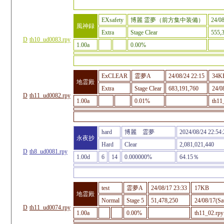
EXsafety
博麗 霊夢（前方集中装備）
24/08
風神録
Extra
Stage Clear
555,
D
th10_ud0083.rpy
1.00a
0.00%
ExCLEAR
霊夢A
24/08/24 22:15
34K
地霊殿
Extra
Stage Clear
683,191,760
24/0
D
th11_ud0082.rpy
1.00a
0.01%
th11
hard
博麗 霊夢
2024/08/24 22:54:
永夜抄
Hard
Clear
2,081,021,440
D
th8_ud0081.rpy
1.00d
6
14
0.000000%
64.15％
test
霊夢A
24/08/17 23:33
17KB
地霊殿
Normal
Stage 5
51,478,250
24/08/17(Sa
D
th11_ud0074.rpy
1.00a
0.00%
th11_02.rpy