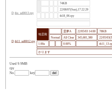
74KB
22/08/07(Sun),17:22:29
D
thx_ud0013.rpy
th18_06.rpy
霊夢A
22/05/03 14:00
78KB
地霊殿
Normal
All Clear
345,681,380
22/05/03(
D
th11_ud0012.rpy
1.00a
0.00%
th11_13.r
かります
Used 9.9MB
rpy
No.
key