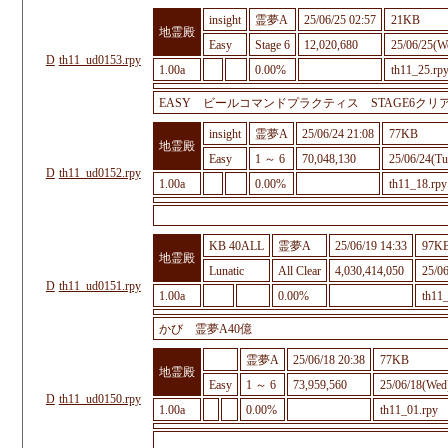
insight
霊夢A
25/06/25 02:57
21KB
地霊殿
Easy
Stage 6
12,020,680
25/06/25(W
D
th11_ud0153.rpy
1.00a
0.00%
th11_25.rp
EASY ビールコマンドプラクティス STAGE6クリ
insight
霊夢A
25/06/24 21:08
77KB
地霊殿
Easy
1 ～ 6
70,048,130
25/06/24(Tu
D
th11_ud0152.rpy
1.00a
0.00%
th11_18.rpy
KB 40ALL
霊夢A
25/06/19 14:33
97K
地霊殿
Lunatic
All Clear
4,030,414,050
25/06
D
th11_ud0151.rpy
1.00a
0.00%
th11
かび 霊夢A40億
霊夢A
25/06/18 20:38
77KB
地霊殿
Easy
1 ～ 6
73,959,560
25/06/18(Wed
D
th11_ud0150.rpy
1.00a
0.00%
th11_01.rpy