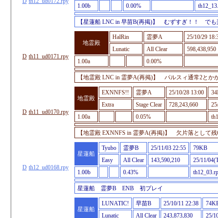
D
th12_ud0172.rpy
1.00b
0.00%
th12_13
【星蓮船 LNC in 早苗B(再掲)】 むずすぎ！！ 
HalRin
霊夢A
25/10/29 18:
地霊殿
Lunatic
All Clear
598,438,950
D
th11_ud0171.rpy
1.00a
0.00%
【地霊殿 LNC in 霊夢A(再掲)】 パルスィ通常
EXNNFS!!
霊夢A
25/10/28 13:00
3
地霊殿
Extra
Stage Clear
728,243,660
25
D
th11_ud0170.rpy
1.00a
0.05%
th
【地霊殿 EXNNFS in 霊夢A(再掲)】 欠片落として残
Tyubo
霊夢B
25/11/03 22:55
79KB
星蓮船
Easy
All Clear
143,590,210
25/11/04(
D
th12_ud0168.rpy
1.00b
0.43%
th12_03.r
星蓮船 霊夢B ENB 初プレイ
LUNATIC!
早苗B
25/10/11 22:38
74K
星蓮船
Lunatic
All Clear
243,873,830
25/1