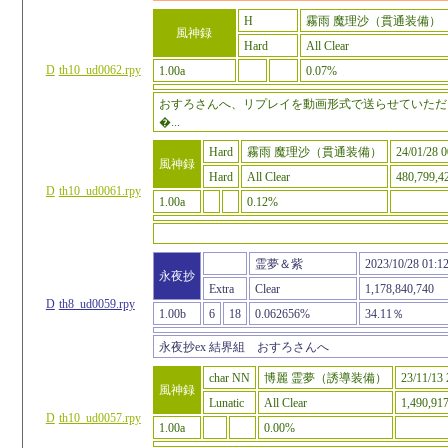
H
霧雨 魔理沙（貫通装備）
風神録
Hard
All Clear
D
th10_ud0062.rpy
1.00a
0.07%
おすろさんへ、リプレイを動画形式で送らせていただ
�...
Hard
霧雨 魔理沙（貫通装備）
24/01/28 0
風神録
Hard
All Clear
480,799,4
D
th10_ud0061.rpy
1.00a
0.12%
霊夢＆紫
2023/10/28 01:1
永夜抄
Extra
Clear
1,178,840,740
D
th8_ud0059.rpy
1.00b
6
18
0.062656%
34.11％
永夜抄ex 結界組 おすろさんへ
char NN
博麗 霊夢（誘導装備）
23/11/13 
風神録
Lunatic
All Clear
1,490,91
D
th10_ud0057.rpy
1.00a
0.00%