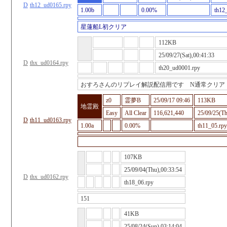
D
th12_ud0165.rpy
1.00b
0.00%
th12
星蓮船L初クリア
112KB
25/09/27(Sat),00:41:33
D
thx_ud0164.rpy
th20_ud0001.rpy
おすろさんのリプレイ解説配信用です N通常クリア
z0
霊夢B
25/09/17 09:46
113KB
地霊殿
Easy
All Clear
116,621,440
25/09/25(Th
D
th11_ud0163.rpy
1.00a
0.00%
th11_05.rpy
107KB
25/09/04(Thu),00:33:54
D
thx_ud0162.rpy
th18_06.rpy
151
41KB
25/08/24(Sun),03:14:04