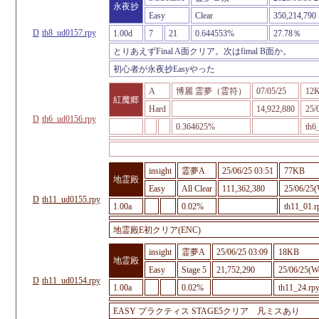
永夜抄
Easy
Clear
350,214,790
D
th8_ud0157.rpy
1.00d
7
21
0.644553%
27.78％
とりあえずFinal A面クリア。次はfimal B面か。
初心者が永夜抄Easyやった
A
博麗 霊夢（霊符）
07/05/25
12
紅魔郷
Hard
14,922,880
25/
D
th6_ud0156.rpy
0.364625%
th6
insight
霊夢A
25/06/25 03:51
77KB
地霊殿
Easy
All Clear
111,362,380
25/06/25(
D
th11_ud0155.rpy
1.00a
0.02%
th11_01.r
地霊殿E初クリア(ENC)
insight
霊夢A
25/06/25 03:09
18KB
地霊殿
Easy
Stage 5
21,752,290
25/06/25(W
D
th11_ud0154.rpy
1.00a
0.02%
th11_24.rp
EASY プラクティス STAGE5クリア 凡ミスあり