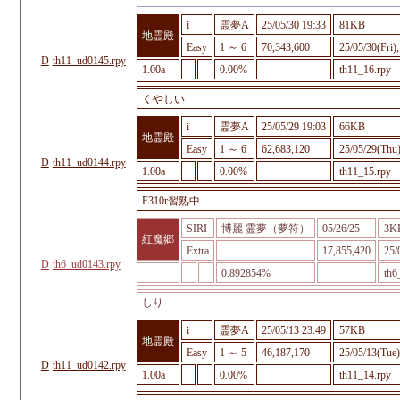
i
霊夢A
25/05/30 19:33
81KB
地霊殿
Easy
1 ～ 6
70,343,600
25/05/30(Fri)
D
th11_ud0145.rpy
1.00a
0.00%
th11_16.rpy
くやしい
i
霊夢A
25/05/29 19:03
66KB
地霊殿
Easy
1 ～ 6
62,683,120
25/05/29(Thu)
D
th11_ud0144.rpy
1.00a
0.00%
th11_15.rpy
F310r習熟中
SIRI
博麗 霊夢（夢符）
05/26/25
3K
紅魔郷
Extra
17,855,420
25/
D
th6_ud0143.rpy
0.892854%
th6
しり
i
霊夢A
25/05/13 23:49
57KB
地霊殿
Easy
1 ～ 5
46,187,170
25/05/13(Tue)
D
th11_ud0142.rpy
1.00a
0.00%
th11_14.rpy