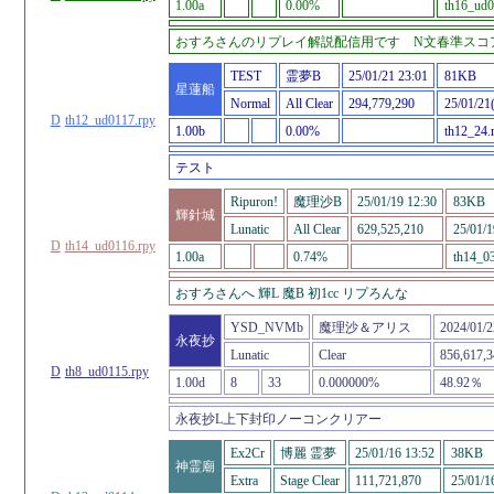
1.00a
0.00%
th16_ud0
おすろさんのリプレイ解説配信用です N文春準スコ
TEST
霊夢B
25/01/21 23:01
81KB
星蓮船
Normal
All Clear
294,779,290
25/01/21
D
th12_ud0117.rpy
1.00b
0.00%
th12_24.
テスト
Ripuron!
魔理沙B
25/01/19 12:30
83KB
輝針城
Lunatic
All Clear
629,525,210
25/01/1
D
th14_ud0116.rpy
1.00a
0.74%
th14_03
おすろさんへ 輝L 魔B 初1cc リプろんな
YSD_NVMb
魔理沙＆アリス
2024/01/2
永夜抄
Lunatic
Clear
856,617,3
D
th8_ud0115.rpy
1.00d
8
33
0.000000%
48.92％
永夜抄L上下封印ノーコンクリアー
Ex2Cr
博麗 霊夢
25/01/16 13:52
38KB
神霊廟
Extra
Stage Clear
111,721,870
25/01/1