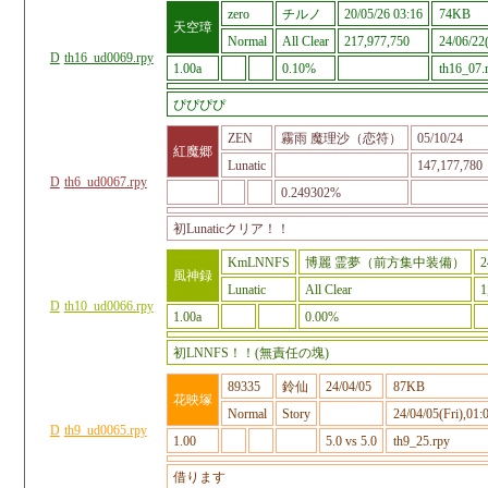
zero
チルノ
20/05/26 03:16
74KB
天空璋
Normal
All Clear
217,977,750
24/06/22(
D
th16_ud0069.rpy
1.00a
0.10%
th16_07.
ぴぴぴぴ
ZEN
霧雨 魔理沙（恋符）
05/10/24
紅魔郷
Lunatic
147,177,780
D
th6_ud0067.rpy
0.249302%
初Lunaticクリア！！
KmLNNFS
博麗 霊夢（前方集中装備）
2
風神録
Lunatic
All Clear
1
D
th10_ud0066.rpy
1.00a
0.00%
初LNNFS！！(無責任の塊)
89335
鈴仙
24/04/05
87KB
花映塚
Normal
Story
24/04/05(Fri),01:
D
th9_ud0065.rpy
1.00
5.0 vs 5.0
th9_25.rpy
借ります