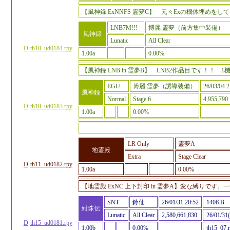
【風神録 ExNNFS 霊夢C】 元々Exの機体埋め
LNB7M!!!
博麗 霊夢（前方集中装備）
風神録
Lunatic
All Clear
D
th10_ud0184.rpy
1.00a
0.00%
【風神録 LNB in 霊夢B】 LNB2作品目です！
EGU
博麗 霊夢（誘導装備）
26/03/04 2
風神録
Normal
Stage 6
4,955,790
D
th10_ud0183.rpy
1.00a
0.00%
LR Only
霊夢A
地霊殿
Extra
Stage Clear
D
th11_ud0182.rpy
1.00a
0.00%
【地霊殿 ExNC 上下封印 in 霊夢A】変な縛り
SNT
鈴仙
26/01/31 20:52
140KB
紺珠伝
Lunatic
All Clear
2,580,661,830
26/01/31(
D
th15_ud0181.rpy
1.00b
0.00%
th15_07.