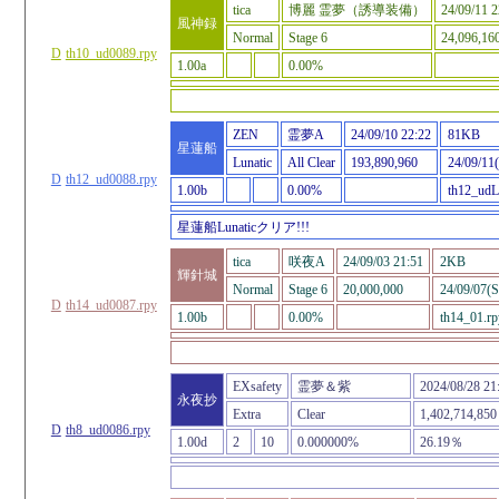
tica
博麗 霊夢（誘導装備）
24/09/11 2
風神録
Normal
Stage 6
24,096,16
D
th10_ud0089.rpy
1.00a
0.00%
ZEN
霊夢A
24/09/10 22:22
81KB
星蓮船
Lunatic
All Clear
193,890,960
24/09/11
D
th12_ud0088.rpy
1.00b
0.00%
th12_udL
星蓮船Lunaticクリア!!!
tica
咲夜A
24/09/03 21:51
2KB
輝針城
Normal
Stage 6
20,000,000
24/09/07(S
D
th14_ud0087.rpy
1.00b
0.00%
th14_01.rp
EXsafety
霊夢＆紫
2024/08/28 21
永夜抄
Extra
Clear
1,402,714,850
D
th8_ud0086.rpy
1.00d
2
10
0.000000%
26.19％