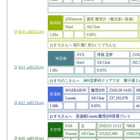
@Himuron
霧雨 魔理沙（魔法使い装備）
風神録
Hard
All Clear
D
th10_ud0121.rpy
1.00a
0.00%
おすろさんへ 風H 魔C 初1cc リプろんな
AYA
博麗 霊夢
25/0
神霊廟
Hard
All Clear
305,
D
th13_ud0120.rpy
1.00c
0.03%
おすろのこさんへ 神H霊夢初クリアです 響子通２
MAEBARAV
魔理沙B
25/01/28 14:03
9
星蓮船
Lunatic
All Clear
237,192,670
25
D
th12_ud0119.rpy
1.00b
0.03%
th
おすろさんへ 星蓮船Lunatic魔理沙B普通プレイ
SA8
文
25/02/21 13:12
78KB
天空璋
Normal
All Clear
525,822,060
25/02/21(
D
th16_ud0118.rpy