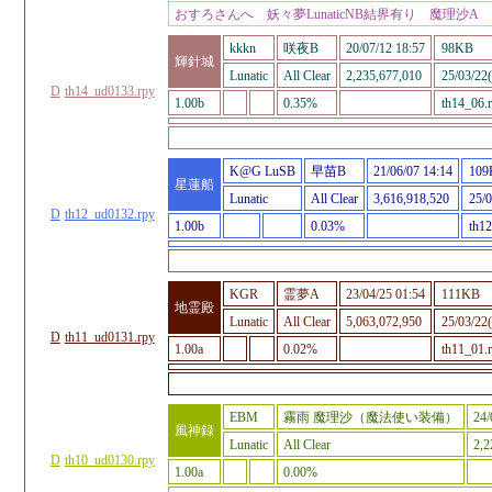
おすろさんへ 妖々夢LunaticNB結界有り 魔理沙A
kkkn
咲夜B
20/07/12 18:57
98KB
輝針城
Lunatic
All Clear
2,235,677,010
25/03/22(
D
th14_ud0133.rpy
1.00b
0.35%
th14_06.
K@G LuSB
早苗B
21/06/07 14:14
109
星蓮船
Lunatic
All Clear
3,616,918,520
25/0
D
th12_ud0132.rpy
1.00b
0.03%
th12
KGR
霊夢A
23/04/25 01:54
111KB
地霊殿
Lunatic
All Clear
5,063,072,950
25/03/22(
D
th11_ud0131.rpy
1.00a
0.02%
th11_01.
EBM
霧雨 魔理沙（魔法使い装備）
24/
風神録
Lunatic
All Clear
2,2
D
th10_ud0130.rpy
1.00a
0.00%