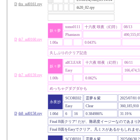
D
thx_ud0161.rpy
th20_02.rpy
tomo0111
十六夜 咲夜（幻符）
08/13
妖々夢
Phantasm
490,555,0
D
th7_ud0160.rpy
1.00a
0.043%
久しぶりのクリア記念
allCLEAR
十六夜 咲夜（幻符）
06/11
妖々夢
Easy
166,474,5
D
th7_ud0159.rpy
1.00b
0.062%
めっちゃグダグダかも
SCORE02
霊夢＆紫
2025/07/01 0
永夜抄
Easy
Clear
360,185,910
D
th8_ud0158.rpy
1.00d
6
16
0.384986%
31.19％
Final B面クリア! だが、難易度イージーなのであま
Final B面をEasyでクリア。凡ミスがあるかもしれま
SCORE01
霊夢＆紫
2025/06/30 2