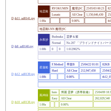
RYOKUMIN
魔理沙C
25/05/03 00:23
8
地霊殿
Lunatic
All Clear
1,150,646,430
25
D
th11_ud0141.rpy
1.00a
0.00%
th
地霊殿LNN 魔理沙C
Budmaka
霊夢＆紫
永夜抄
Normal
No.207 「ブラインドナイトバー
D
th8_ud0140.rpy
1.00b
0
0
1.612902%
F.Method
早苗B
25/04/22 01:01
82KB
星蓮船
Hard
All Clear
212,947,450
25/04/
D
th12_ud0139.rpy
1.00b
0.00%
th12_0
huto
博麗 霊夢（誘導装備）
25/04/09 18:
風神録
Easy
All Clear
262,029,540
D
th10_ud0138.rpy
1.00a
0.00%