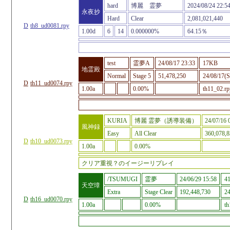
hard
博麗 霊夢
2024/08/24 22:5
永夜抄
Hard
Clear
2,081,021,440
D
th8_ud0081.rpy
1.00d
6
14
0.000000%
64.15％
test
霊夢A
24/08/17 23:33
17KB
地霊殿
Normal
Stage 5
51,478,250
24/08/17(S
D
th11_ud0074.rpy
1.00a
0.00%
th11_02.rp
KURIA
博麗 霊夢（誘導装備）
24/07/16 
風神録
Easy
All Clear
360,078,8
D
th10_ud0073.rpy
1.00a
0.00%
クリア重視？のイージーリプレイ
/TSUMUGI
霊夢
24/06/29 15:58
4
天空璋
Extra
Stage Clear
192,448,730
24
D
th16_ud0070.rpy
1.00a
0.00%
th