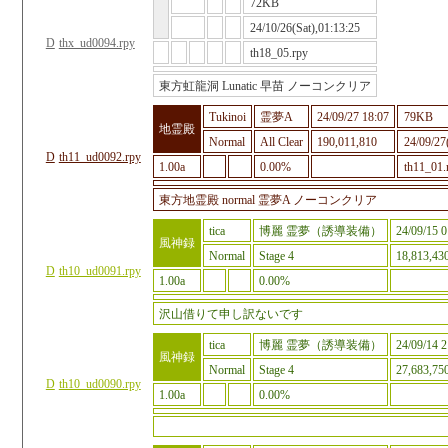
72KB
24/10/26(Sat),01:13:25
D
thx_ud0094.rpy
th18_05.rpy
東方虹龍洞 Lunatic 早苗 ノーコンクリア
Tukinoi
霊夢A
24/09/27 18:07
79KB
地霊殿
Normal
All Clear
190,011,810
24/09/27
D
th11_ud0092.rpy
1.00a
0.00%
th11_01.
東方地霊殿 normal 霊夢A ノーコンクリア
tica
博麗 霊夢（誘導装備）
24/09/15 0
風神録
Normal
Stage 4
18,813,43
D
th10_ud0091.rpy
1.00a
0.00%
沢山借りて申し訳ないです
tica
博麗 霊夢（誘導装備）
24/09/14 2
風神録
Normal
Stage 4
27,683,75
D
th10_ud0090.rpy
1.00a
0.00%