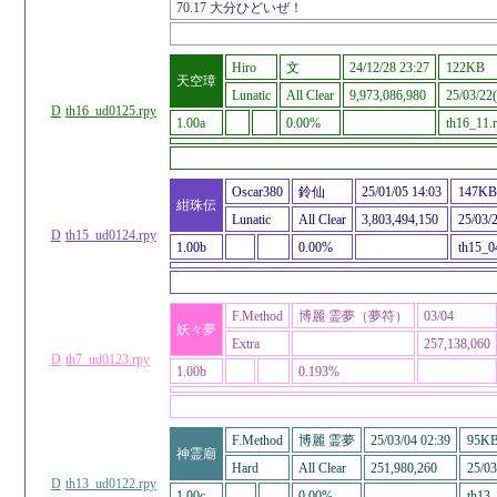
70.17 大分ひどいぜ！
Hiro
文
24/12/28 23:27
122KB
天空璋
Lunatic
All Clear
9,973,086,980
25/03/22(
D
th16_ud0125.rpy
1.00a
0.00%
th16_11.
Oscar380
鈴仙
25/01/05 14:03
147KB
紺珠伝
Lunatic
All Clear
3,803,494,150
25/03/2
D
th15_ud0124.rpy
1.00b
0.00%
th15_0
F.Method
博麗 霊夢（夢符）
03/04
妖々夢
Extra
257,138,060
D
th7_ud0123.rpy
1.00b
0.193%
F.Method
博麗 霊夢
25/03/04 02:39
95K
神霊廟
Hard
All Clear
251,980,260
25/03
D
th13_ud0122.rpy
1.00c
0.00%
th13_