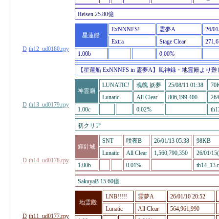
Reisen 25.80億
ExNNNFS!
霊夢A
26/01
星蓮船
Extra
Stage Clear
271,6
D
th12_ud0180.rpy
1.00b
0.00%
【星蓮船 ExNNNFS in 霊夢A】風神録・地霊殿
LUNATIC!
魂魄 妖夢
25/08/11 01:38
70
神霊廟
Lunatic
All Clear
806,199,400
26/
D
th13_ud0179.rpy
1.00c
0.02%
th1
初クリア
SNT
咲夜B
26/01/13 05:38
98KB
輝針城
Lunatic
All Clear
1,560,790,350
26/01/15
D
th14_ud0178.rpy
1.00b
0.01%
th14_13.
SakuyaB 15.60億
LNB!!!!!
霊夢A
26/01/10 20:52
地霊殿
Lunatic
All Clear
564,961,990
D
th11_ud0177.rpy