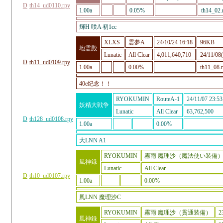
D
th14_ud0110.rpy
1.00a
0.05%
th14_02.
輝H 咲A 初1cc
XLXS
霊夢A
24/10/24 16:18
96KB
地霊殿
Lunatic
All Clear
4,011,640,710
24/11/08(
D
th11_ud0109.rpy
1.00a
0.00%
th11_08.
40e纪念！！
RYOKUMIN
RouteA-1
24/11/07 23:53
妖精大戦争
Lunatic
All Clear
63,762,500
D
th128_ud0108.rpy
1.00a
0.00%
大LNN A1
RYOKUMIN
霧雨 魔理沙（魔法使い装備
風神録
Lunatic
All Clear
D
th10_ud0107.rpy
1.00a
0.00%
風LNN 魔理沙C
RYOKUMIN
霧雨 魔理沙（貫通装備）
2
風神録