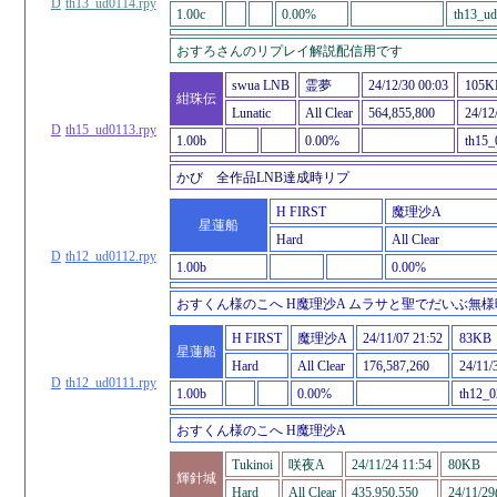
D
th13_ud0114.rpy
1.00c
0.00%
th13_ud
おすろさんのリプレイ解説配信用です
swua LNB
霊夢
24/12/30 00:03
105K
紺珠伝
Lunatic
All Clear
564,855,800
24/12
D
th15_ud0113.rpy
1.00b
0.00%
th15_
かび 全作品LNB達成時リプ
H FIRST
魔理沙A
星蓮船
Hard
All Clear
D
th12_ud0112.rpy
1.00b
0.00%
おすくん様のこへ H魔理沙A ムラサと聖でだいぶ無様
H FIRST
魔理沙A
24/11/07 21:52
83KB
星蓮船
Hard
All Clear
176,587,260
24/11/
D
th12_ud0111.rpy
1.00b
0.00%
th12_0
おすくん様のこへ H魔理沙A
Tukinoi
咲夜A
24/11/24 11:54
80KB
輝針城
Hard
All Clear
435,950,550
24/11/29