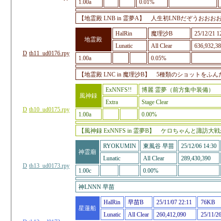
1.00a
0.01%
【地霊殿 LNB in 霊夢A】 人生初LNBだぞうおお
HalRin
魔理沙B
25/12/21 1
地霊殿
Lunatic
All Clear
636,932,3
D
th11_ud0176.rpy
1.00a
0.05%
【地霊殿 LNC in 魔理沙B】 5種類のショット
ExNNFS!!
博麗 霊夢（前方集中装備）
風神録
Extra
Stage Clear
D
th10_ud0175.rpy
1.00a
0.00%
【風神録 ExNNFS in 霊夢B】 ケロちゃんと諏
RYOKUMIN
東風谷 早苗
25/12/06 14:30
神霊廟
Lunatic
All Clear
289,430,390
D
th13_ud0173.rpy
1.00c
0.00%
神LNNN 早苗
HalRin
早苗B
25/11/07 22:11
76KB
星蓮船
Lunatic
All Clear
260,412,090
25/11/2