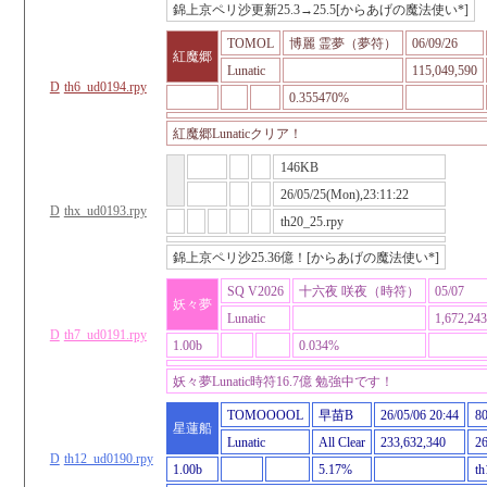
錦上京ペリ沙更新25.3→25.5[からあげの魔法使い*]
TOMOL
博麗 霊夢（夢符）
06/09/26
紅魔郷
Lunatic
115,049,590
D
th6_ud0194.rpy
0.355470%
紅魔郷Lunaticクリア！
146KB
26/05/25(Mon),23:11:22
D
thx_ud0193.rpy
th20_25.rpy
錦上京ペリ沙25.36億！[からあげの魔法使い*]
SQ V2026
十六夜 咲夜（時符）
05/07
妖々夢
Lunatic
1,672,243
D
th7_ud0191.rpy
1.00b
0.034%
妖々夢Lunatic時符16.7億 勉強中です！
TOMOOOOL
早苗B
26/05/06 20:44
8
星蓮船
Lunatic
All Clear
233,632,340
26
D
th12_ud0190.rpy
1.00b
5.17%
th