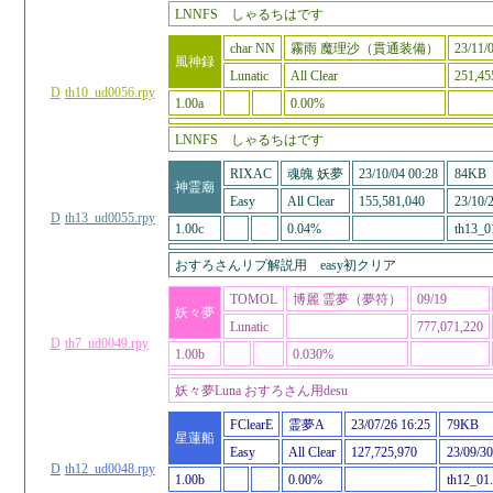
LNNFS しゃるちはです
char NN
霧雨 魔理沙（貫通装備）
23/11/
風神録
Lunatic
All Clear
251,45
D
th10_ud0056.rpy
1.00a
0.00%
LNNFS しゃるちはです
RIXAC
魂魄 妖夢
23/10/04 00:28
84KB
神霊廟
Easy
All Clear
155,581,040
23/10/2
D
th13_ud0055.rpy
1.00c
0.04%
th13_0
おすろさんリプ解説用 easy初クリア
TOMOL
博麗 霊夢（夢符）
09/19
妖々夢
Lunatic
777,071,220
D
th7_ud0049.rpy
1.00b
0.030%
妖々夢Luna おすろさん用desu
FClearE
霊夢A
23/07/26 16:25
79KB
星蓮船
Easy
All Clear
127,725,970
23/09/30
D
th12_ud0048.rpy
1.00b
0.00%
th12_01.