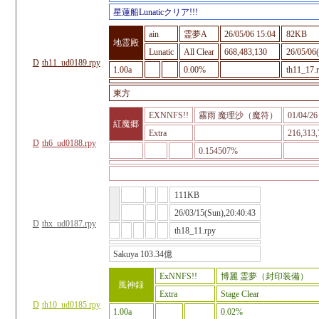
星蓮船Lunaticクリア!!!
ain
霊夢A
26/05/06 15:04
82KB
地霊殿
Lunatic
All Clear
668,483,130
26/05/06
D
th11_ud0189.rpy
1.00a
0.00%
th11_17.
東方
EXNNFS!!
霧雨 魔理沙（魔符）
01/04/26
紅魔郷
Extra
216,313,
D
th6_ud0188.rpy
0.154507%
111KB
26/03/15(Sun),20:40:43
D
thx_ud0187.rpy
th18_11.rpy
Sakuya 103.34億
ExNNFS!!
博麗 霊夢（封印装備）
風神録
Extra
Stage Clear
D
th10_ud0185.rpy
1.00a
0.02%