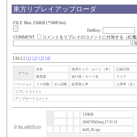
東方リプレイアップローダ
FILE Max 256KB (*500Files)
DelKey:
COMMENT
コメントをリプレイのコメントに付加する（紅魔
[ALL]
[1]
[2]
[3]
[4]
名前
使用キャラ・ルート（争）
記録日時
ゲーム
難易度
進行度／カード名
スコア
バージョン
ミス回数
ボム回数
処理落ち率
人間率（永）
リプレイコメント
アップロードコメント
135KB
26/07/05(Sun),17:31:51
D
thx_ud0195.rpy
th20_01.rpy