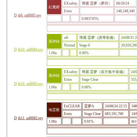
EXsafety
博麗 霊夢（夢符）
08/28/24
紅魔郷
Extra
148,248,340
D
th6_ud0085.rpy
0.083745%
st6
博麗 霊夢（誘導装備）
24/08/31 2
風神録
Normal
Stage 6
29,926,20
D
th10_ud0084.rpy
1.00a
0.00%
EXsafety
博麗 霊夢（前方集中装備）
24/
風神録
Extra
Stage Clear
555
D
th10_ud0083.rpy
1.00a
0.00%
ExCLEAR
霊夢A
24/08/24 22:15
34
地霊殿
Extra
Stage Clear
683,191,760
24/
D
th11_ud0082.rpy
1.00a
0.01%
th1