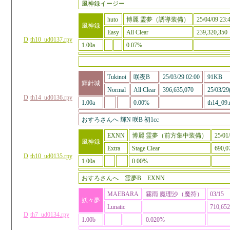
風神録イージー
huto
博麗 霊夢（誘導装備）
25/04/09 23:
風神録
Easy
All Clear
239,320,350
D
th10_ud0137.rpy
1.00a
0.07%
Tukinoi
咲夜B
25/03/29 02:00
91KB
輝針城
Normal
All Clear
396,635,070
25/03/29
D
th14_ud0136.rpy
1.00a
0.00%
th14_09.
おすろさんへ 輝N 咲B 初1cc
EXNN
博麗 霊夢（前方集中装備）
25/01
風神録
Extra
Stage Clear
690,0
D
th10_ud0135.rpy
1.00a
0.00%
おすろさんへ 霊夢B EXNN
MAEBARA
霧雨 魔理沙（魔符）
03/15
妖々夢
Lunatic
710,652
D
th7_ud0134.rpy
1.00b
0.020%