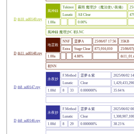
Tukinoi
霧雨 魔理沙（魔法使い装備）
25
風神録
Lunatic
All Clear
47
D
th10_ud0149.rpy
1.00a
0.00%
風神録 魔理沙C 初LNC
NNF
霊夢A
25/06/07 17:56
35KB
地霊殿
Extra
Stage Clear
875,916,010
25/06/07(
D
th11_ud0148.rpy
1.00a
4.88%
th11_01.
初NN
F.Method
霊夢＆紫
2025/06/02 14
永夜抄
Lunatic
Clear
1,429,433,290
D
th8_ud0147.rpy
1.00d
8
33
0.000000%
35.64％
F.Method
霊夢＆紫
2025/06/02 00
永夜抄
Lunatic
Clear
1,308,907,100
D
th8_ud0146.rpy
1.00d
8
29
0.000000%
38.23％