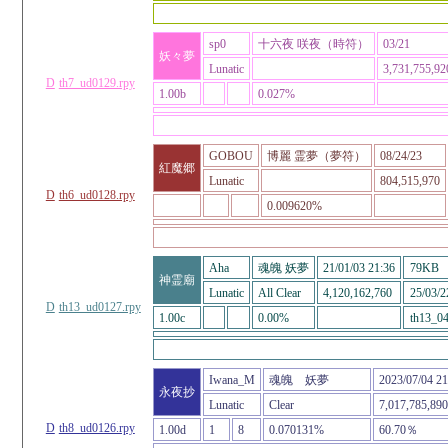
sp0
十六夜 咲夜（時符）
03/21
妖々夢
Lunatic
3,731,755,92
D
th7_ud0129.rpy
1.00b
0.027%
GOBOU
博麗 霊夢（夢符）
08/24/23
紅魔郷
Lunatic
804,515,970
D
th6_ud0128.rpy
0.009620%
Aha
魂魄 妖夢
21/01/03 21:36
79KB
神霊廟
Lunatic
All Clear
4,120,162,760
25/03/2
D
th13_ud0127.rpy
1.00c
0.00%
th13_04
Iwana_M
魂魄 妖夢
2023/07/04 21
永夜抄
Lunatic
Clear
7,017,785,890
D
th8_ud0126.rpy
1.00d
1
8
0.070131%
60.70％